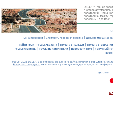
DELLA™
Расчет расс
в сфере автомобиль
расстояний. Наша
ка
расстояние между го
полезными для Вас!
г
|
|
Цена перевозки
Стоимость перевозки Украина
Цены на международ
|
|
|
найти груз
грузы Украина
грузы из Польши
грузы из Германии
|
|
|
грузы из Литвы
грузы из Финляндии
перевезти груз
попутный гр
курс 
©1995–2026 DELLA. Все содержание данного сайта, включая оформление, стиль 
Все права защищены.
Копирование и размещение в других средствах информаци
ДЕЛЛА® —
0.09(aws3)
090826-08:36:18
мо