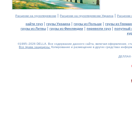
|
|
Расценки на грузоперевозки
Расценки на грузоперевозки Украина
Расценки 
|
|
|
найти груз
грузы Украина
грузы из Польши
грузы из Герман
|
|
|
грузы из Литвы
грузы из Финляндии
перевезти груз
попутный 
ку
©1995–2026 DELLA. Все содержание данного сайта, включая оформление, стил
Все права защищены.
Копирование и размещение в других средствах информа
ДЕЛЛА®
0.28(aws3)
070826-07:05:00