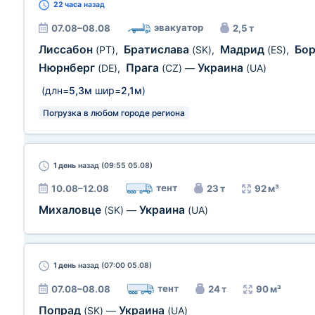
22 часа
назад
эвакуатор
07.08–08.08
2,5 т
Лиссабон
Братислава
Мадрид
Бо
(PT)
,
(SK)
,
(ES)
,
Нюрнберг
Прага
Украина
(DE)
,
(CZ)
—
(UA)
(длн=
5,3м
шир=
2,1м
)
Погрузка в любом городе региона
1 день
назад (09:55 05.08)
тент
10.08–12.08
23 т
92 м³
Михаловце
Украина
(SK)
—
(UA)
1 день
назад (07:00 05.08)
тент
07.08–08.08
24 т
90 м³
Попрад
Украина
(SK)
—
(UA)