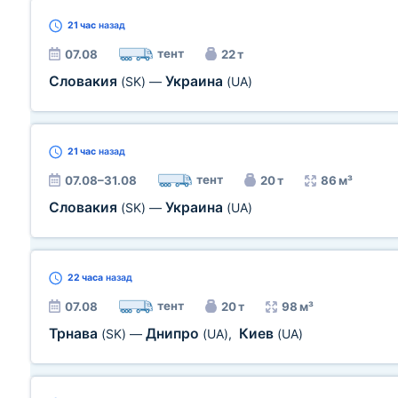
21 час
назад
тент
07.08
22 т
Словакия
Украина
(SK)
—
(UA)
21 час
назад
тент
07.08–31.08
20 т
86 м³
Словакия
Украина
(SK)
—
(UA)
22 часа
назад
тент
07.08
20 т
98 м³
Трнава
Днипро
Киев
(SK)
—
(UA)
,
(UA)