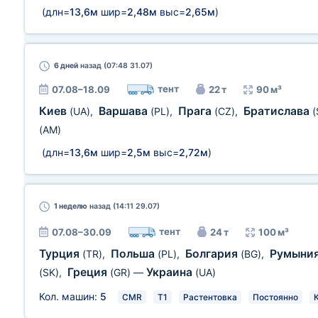
(длн=
13,6м
шир=
2,48м
выс=
2,65м
)
6 дней
назад (07:48 31.07)
тент
07.08–18.09
22 т
90 м³
Киев
Варшава
Прага
Братислава
(UA)
,
(PL)
,
(CZ)
,
(
(AM)
(длн=
13,6м
шир=
2,5м
выс=
2,72м
)
1 неделю
назад (14:11 29.07)
тент
07.08–30.09
24 т
100 м³
Турция
Польша
Болгария
Румыни
(TR)
,
(PL)
,
(BG)
,
Греция
Украина
(SK)
,
(GR)
—
(UA)
Кол. машин:
5
CMR
T1
Растентовка
Постоянно