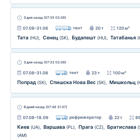
3 дня
назад (07:35 03.08)
тент
07.08–31.08
20 т
120 м³
Тата
Сенец
Будапешт
Татабанья
(HU)
,
(SK)
,
(HU)
,
(
3 дня
назад (07:33 03.08)
тент
07.08–31.08
23 т
100 м³
Попрад
Спишска Нова Вес
Мишкольц
(SK)
,
(SK)
,
(
6 дней
назад (07:48 31.07)
рефрижератор
07.08–18.09
22 т
86
Киев
Варшава
Прага
Братислава
(UA)
,
(PL)
,
(CZ)
,
(
(AM)