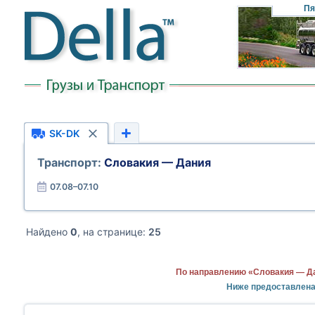
Пя
SK-DK
Транспорт:
Словакия — Дания
07.08–07.10
Найдено
0
, на странице:
25
По направлению «Словакия — Да
Ниже предоставлена