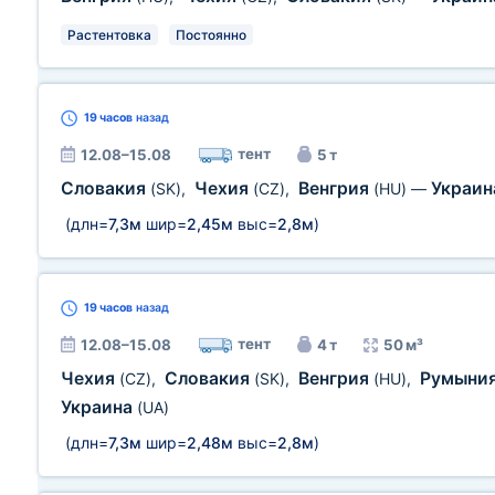
Растентовка
Постоянно
19 часов
назад
тент
12.08–15.08
5 т
Словакия
Чехия
Венгрия
Украи
(SK)
,
(CZ)
,
(HU)
—
(длн=
7,3м
шир=
2,45м
выс=
2,8м
)
19 часов
назад
тент
12.08–15.08
4 т
50 м³
Чехия
Словакия
Венгрия
Румыни
(CZ)
,
(SK)
,
(HU)
,
Украина
(UA)
(длн=
7,3м
шир=
2,48м
выс=
2,8м
)