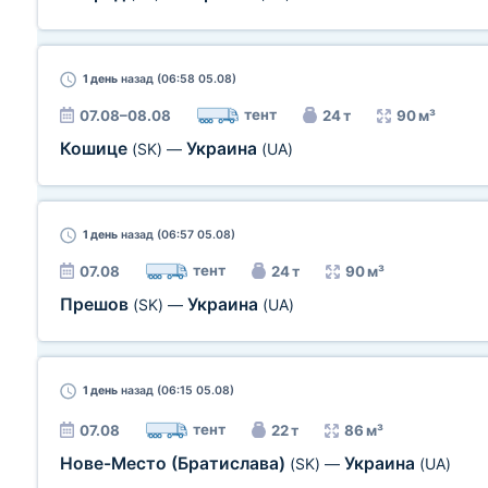
1 день
назад (06:58 05.08)
тент
07.08–08.08
24 т
90 м³
Кошице
Украина
(SK)
—
(UA)
1 день
назад (06:57 05.08)
тент
07.08
24 т
90 м³
Прешов
Украина
(SK)
—
(UA)
1 день
назад (06:15 05.08)
тент
07.08
22 т
86 м³
Нове-Место (Братислава)
Украина
(SK)
—
(UA)