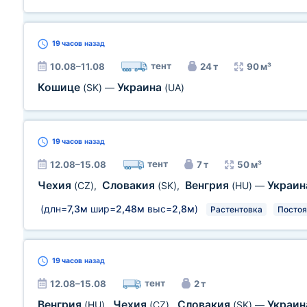
19 часов
назад
тент
10.08–11.08
24 т
90 м³
Кошице
Украина
(SK)
—
(UA)
19 часов
назад
тент
12.08–15.08
7 т
50 м³
Чехия
Словакия
Венгрия
Украи
(CZ)
,
(SK)
,
(HU)
—
(длн=
7,3м
шир=
2,48м
выс=
2,8м
)
Растентовка
Постоя
19 часов
назад
тент
12.08–15.08
2 т
Венгрия
Чехия
Словакия
Украи
(HU)
,
(CZ)
,
(SK)
—