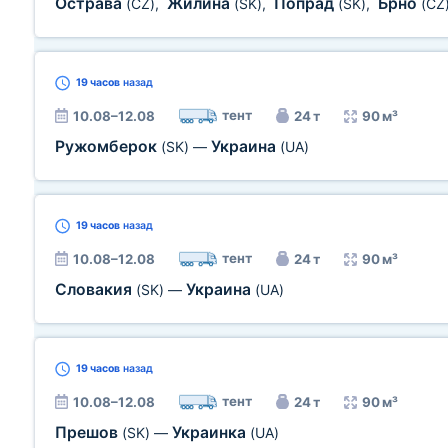
Острава
Жилина
Попрад
Брно
(CZ)
,
(SK)
,
(SK)
,
(CZ
19 часов
назад
тент
10.08–12.08
24 т
90 м³
Ружомберок
Украина
(SK)
—
(UA)
19 часов
назад
тент
10.08–12.08
24 т
90 м³
Словакия
Украина
(SK)
—
(UA)
19 часов
назад
тент
10.08–12.08
24 т
90 м³
Прешов
Украинка
(SK)
—
(UA)