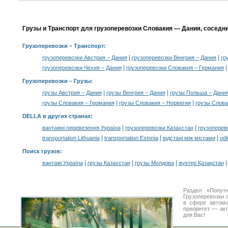
Грузы и Транспорт для грузоперевозки Словакия — Дания, соседн
Грузоперевозки
– Транспорт:
|
|
грузоперевозки Австрия – Дания
грузоперевозки Венгрия – Дания
гр
|
грузоперевозки Чехия – Дания
грузоперевозки Словакия – Германия
Грузоперевозки –
Грузы
:
|
|
грузы Австрия – Дания
грузы Венгрия – Дания
грузы Польша – Дани
|
|
грузы Словакия – Германия
грузы Словакия – Норвегия
грузы Слова
DELLA в других странах
:
|
|
вантажні перевезення Україна
грузоперевозки Казахстан
грузоперев
|
|
|
transportation Lithuania
transportation Estonia
відстані між містами
odl
Поиск грузов
:
|
|
|
вантажі Україна
грузы Казахстан
грузы Молдова
жүктер Қазақстан
Раздел «Попут
Грузоперевозки 
в сфере автом
приоритет — акт
для Вас!