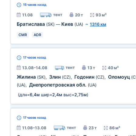
15 часов
назад
тент
11.08
20 т
93 м³
Братислава
Киев
(SK)
—
(UA)
~
1316 км
CMR
ADR
17 часов
назад
тент
13.08–14.08
13 т
40 м³
Жилина
Злин
Годонин
Оломоуц
(SK)
,
(CZ)
,
(CZ)
,
(C
Днепропетровская обл.
(UA)
,
(UA)
(длн=
6,4м
шир=
2,4м
выс=
2,75м
)
17 часов
назад
тент
11.08–13.08
23 т
86 м³