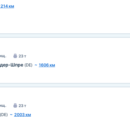
1214 км
ищ.
23 т
-дер-Шпре
(DE)
~
1606 км
ищ.
23 т
(DE)
~
2003 км