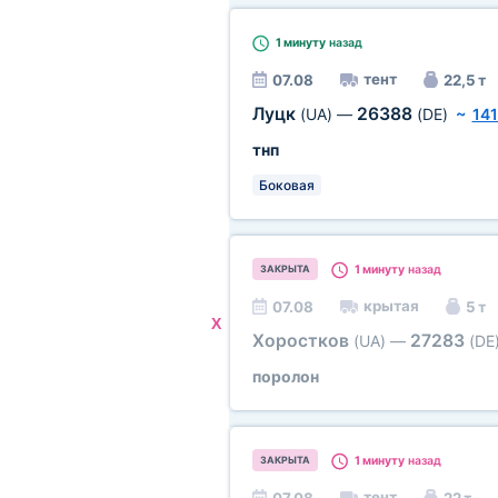
1 минуту
назад
тент
07.08
22,5 т
Луцк
26388
(UA)
—
(DE)
~
141
тнп
Боковая
1 минуту
назад
ЗАКРЫТА
крытая
07.08
5 т
X
Хоростков
27283
(UA)
—
(DE
поролон
1 минуту
назад
ЗАКРЫТА
тент