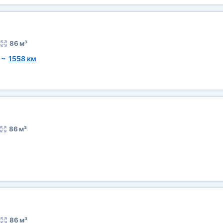
86 м³
~
1558 км
86 м³
86 м³