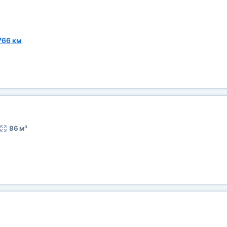
766 км
86 м³