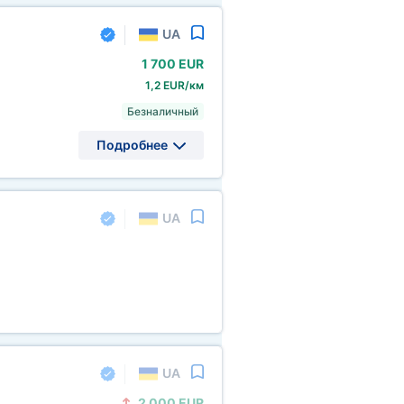
UA
1
700 EUR
1,2 EUR/км
Безналичный
Подробнее
UA
UA
2
000 EUR