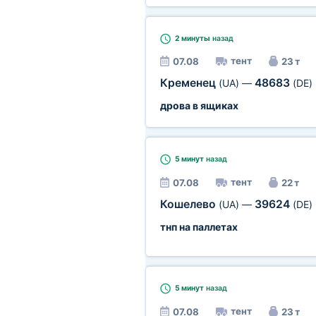
2 минуты
назад
тент
07.08
23 т
Кременец
48683
(UA)
—
(DE)
дрова в ящиках
5 минут
назад
тент
07.08
22 т
Кошелево
39624
(UA)
—
(DE)
тнп на паллетах
5 минут
назад
тент
07.08
23 т