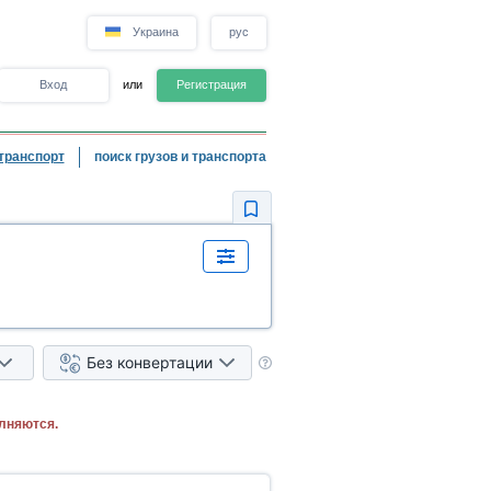
Украина
рус
Вход
или
Регистрация
транспорт
поиск грузов и транспорта
Без конвертации
лняются.