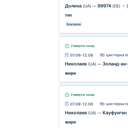
Долина
99974
(UA)
—
(DE)
~
тнп
Боковая
2 минуты
назад
цистерна п
07.08–12.08
Николаев
Золанд-ан
(UA)
—
жири
2 минуты
назад
цистерна п
07.08–12.08
Николаев
Кауфунген
(UA)
—
жири