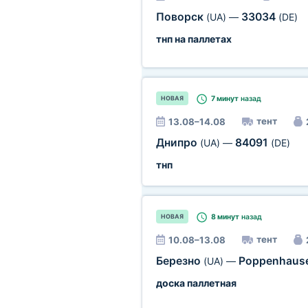
Поворск
33034
(UA)
—
(DE)
тнп на паллетах
7 минут
назад
НОВАЯ
тент
13.08–14.08
Днипро
84091
(UA)
—
(DE)
тнп
8 минут
назад
НОВАЯ
тент
10.08–13.08
Березно
Poppenhaus
(UA)
—
доска паллетная