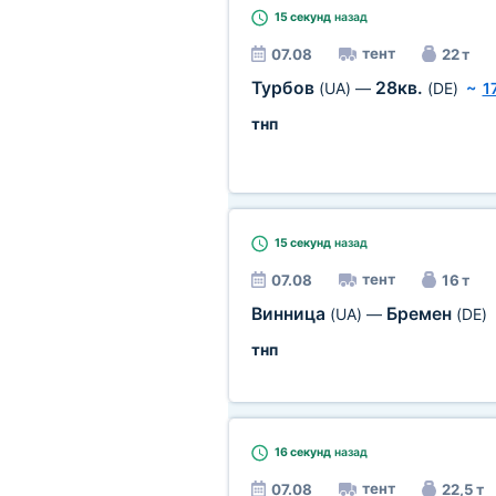
15 секунд
назад
тент
07.08
22 т
Турбов
28кв.
(UA)
—
(DE)
~
1
тнп
15 секунд
назад
тент
07.08
16 т
Винница
Бремен
(UA)
—
(DE)
тнп
16 секунд
назад
тент
07.08
22,5 т