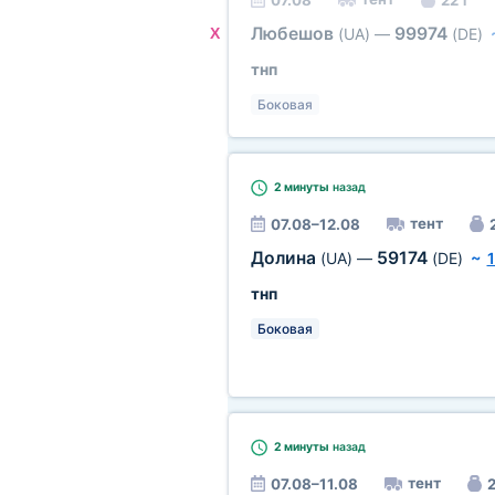
07.08
22 т
Любешов
99974
X
(UA)
—
(DE)
тнп
Боковая
2 минуты
назад
тент
07.08–12.08
Долина
59174
(UA)
—
(DE)
~
тнп
Боковая
2 минуты
назад
тент
07.08–11.08
2