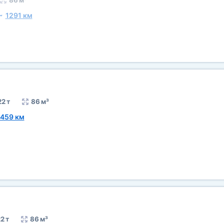
86 м³
~
1291 км
22 т
86 м³
1459 км
2 т
86 м³