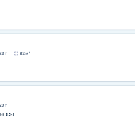
23 т
82 м³
23 т
en
(DE)