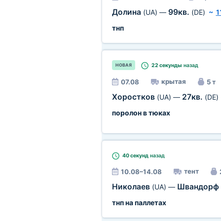
Долина
99кв.
(UA)
—
(DE)
~
1
тнп
22 секунды
назад
НОВАЯ
крытая
07.08
5 т
Хоростков
27кв.
(UA)
—
(DE)
поролон в тюках
40 секунд
назад
тент
10.08–14.08
Николаев
Швандорф
(UA)
—
тнп на паллетах