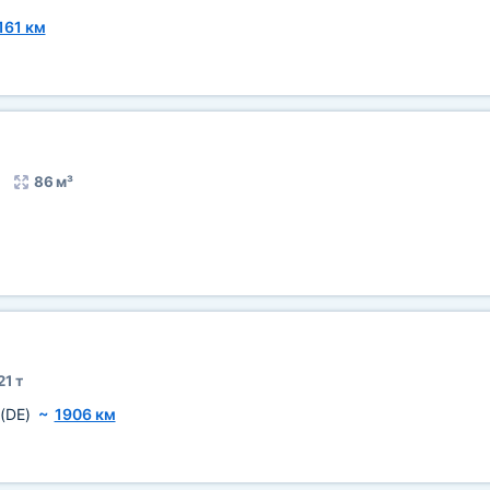
161 км
86 м³
21 т
(DE)
~
1906 км