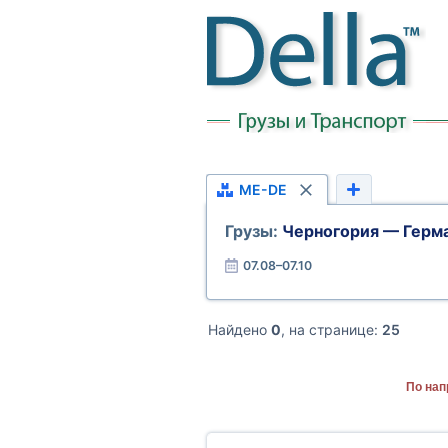
ME-DE
Грузы:
Черногория — Герм
07.08–07.10
Найдено
0
, на странице:
25
По нап