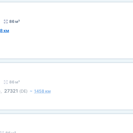
86 м³
8 км
86 м³
27321
)
,
(DE)
~
1458 км