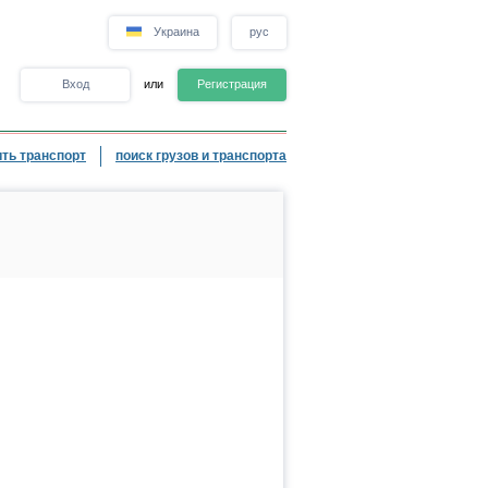
Украина
рус
Вход
или
Регистрация
ть транспорт
поиск грузов и транспорта