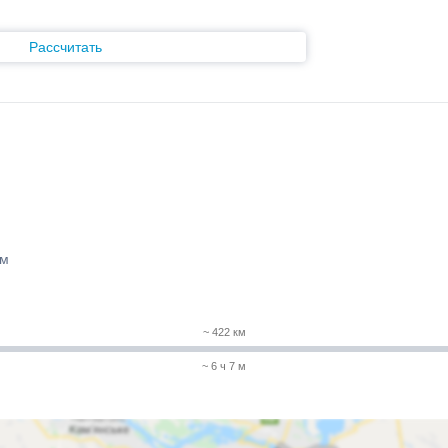
Рассчитать
 м
~ 422 км
~ 6 ч 7 м