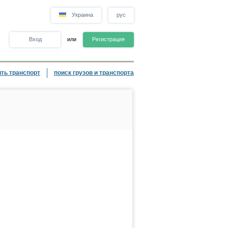
Украина
рус
Вход
или
Регистрация
ть транспорт
поиск грузов и транспорта