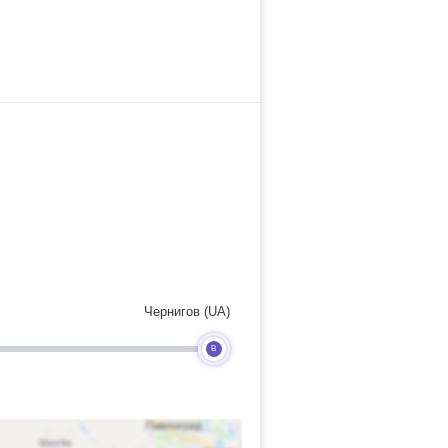
Чернигов (UA)
B