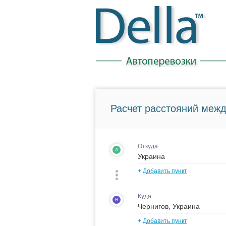
Расчет расстояний межд
Откуда
A
+
Добавить пункт
Куда
B
+
Добавить пункт