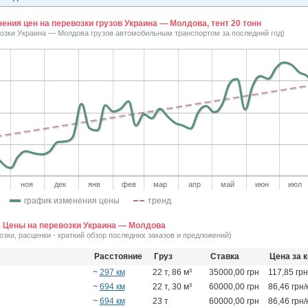
ения цен на перевозки грузов Украина — Молдова, тент 20 тонн
возки Украина — Молдова грузов автомобильным транспортом за последний год)
ноя
дек
янв
фев
мар
апр
май
июн
июл
график изменения цены
тренд
Цены на перевозки Украина — Молдова
озки, расценки - краткий обзор последних заказов и предложений)
Расстояние
Груз
Ставка
Цена за 
~
297 км
22 т, 86 м³
35000,00 грн
117,85 грн
~
694 км
22 т, 30 м³
60000,00 грн
86,46 грн/
~
694 км
23 т
60000,00 грн
86,46 грн/