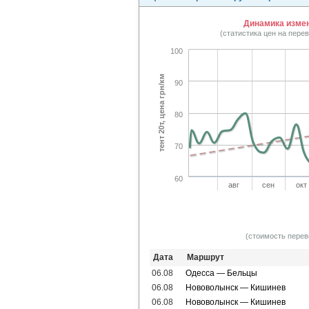
Динамика измен
(статистика цен на пере
100
тент 20т, цена грн/км
90
80
70
60
авг
сен
окт
(стоимость перев
Дата
Маршрут
06.08
Одесса — Бельцы
06.08
Нововолынск — Кишинев
06.08
Нововолынск — Кишинев