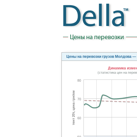
Цены на перевозки грузов Молдова —
Динамика измен
(статистика цен на пере
80
тент 20т, цена грн/км
70
60
50