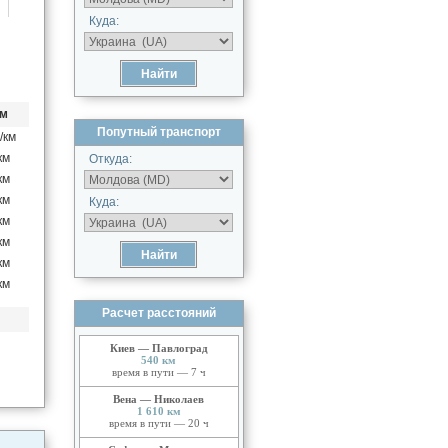
Куда:
км
Попутный транспорт
/км
км
Откуда:
км
км
Куда:
км
км
км
км
Расчет расстояний
Киев — Павлоград
540 км
время в пути — 7 ч
Вена — Николаев
1 610 км
время в пути — 20 ч