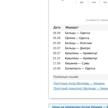
авг
сен
окт
(стоимость перев
Дата
Маршрут
06.08
Бельцы — Одесса
06.08
Оргеев — Одесса
05.08
Бельцы — Изяслав
20.07
Бельцы — Днипро
09.07
Криуляны — Кременчуг
01.07
Криуляны — Кременчуг
17.06
Кишинев — Сумы
10.06
Баланешть — Одесса
Полезные ссылки:
Попутные грузы Молдова — Украина
Попутный транспорт Молдова — Укра
Цены на перевозки грузов Украина —