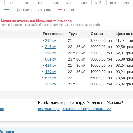
ноя
дек
янв
фев
мар
апр
май
июн
июл
график изменения цены
тренд
Цены на перевозки Молдова — Украина
озки, расценки - краткий обзор последних заказов и предложений)
Расстояние
Груз
Ставка
Цена за 
~
297 км
21 т
35000,00 грн
117,85 грн
~
216 км
22 т, 86 м³
20000,00 грн
92,59 грн/
~
398 км
22 т, 82 м³
25000,00 грн
62,81 грн/
~
664 км
23 т, 86 м³
50000,00 грн
75,30 грн/
~
429 км
21 т, 86 м³
40000,00 грн
93,24 грн/
~
429 км
22 т, 86 м³
40000,00 грн
93,24 грн/
~
827 км
22 т
65000,00 грн
78,60 грн/
~
262 км
22 т
20000,00 грн
76,34 грн/
Необходимо перевезти груз Молдова — Украина?
ина
получить предложения от перевозчиков >>
 Молдова