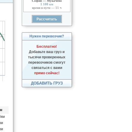
София — Мукачево
1 100 км
время в пути — 11 ч
Нужен перевозчик?
Бесплатно!
Добавьте ваш груз и
тысячи проверенных
перевозчиков смогут
связаться с вами
прямо сейчас!
ДОБАВИТЬ ГРУЗ
км
/км
км
км