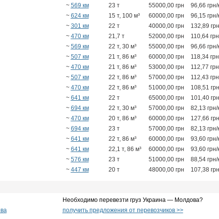
~
569 км
23 т
55000,00 грн
96,66 грн/
~
624 км
15 т, 100 м³
60000,00 грн
96,15 грн/
~
301 км
22 т
40000,00 грн
132,89 грн
~
470 км
21,7 т
52000,00 грн
110,64 грн
~
569 км
22 т, 30 м³
55000,00 грн
96,66 грн/
~
507 км
21 т, 86 м³
60000,00 грн
118,34 грн
~
470 км
21 т, 86 м³
53000,00 грн
112,77 грн
~
507 км
22 т, 86 м³
57000,00 грн
112,43 грн
~
470 км
22 т, 86 м³
51000,00 грн
108,51 грн
~
641 км
22 т
65000,00 грн
101,40 грн
~
694 км
22 т, 30 м³
57000,00 грн
82,13 грн/
~
470 км
20 т, 86 м³
60000,00 грн
127,66 грн
~
694 км
23 т
57000,00 грн
82,13 грн/
~
641 км
22 т, 86 м³
60000,00 грн
93,60 грн/
~
641 км
22,1 т, 86 м³
60000,00 грн
93,60 грн/
~
576 км
23 т
51000,00 грн
88,54 грн/
~
447 км
20 т
48000,00 грн
107,38 грн
Необходимо перевезти груз Украина — Молдова?
ова
получить предложения от перевозчиков >>