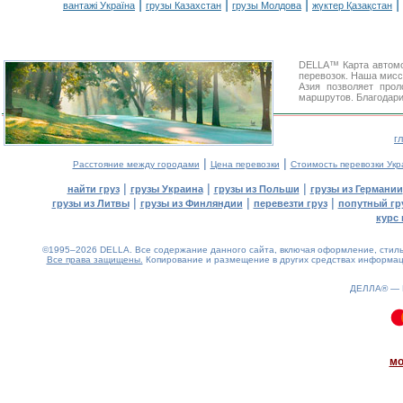
|
|
|
|
вантажі Україна
грузы Казахстан
грузы Молдова
жүктер Қазақстан
DELLA™ Карта автомо
перевозок. Наша мисс
Азия позволяет про
маршрутов. Благодари
г
|
|
Расстояние между городами
Цена перевозки
Стоимость перевозки Укр
|
|
|
найти груз
грузы Украина
грузы из Польши
грузы из Германии
|
|
|
грузы из Литвы
грузы из Финляндии
перевезти груз
попутный гр
курс 
©1995–2026 DELLA. Все содержание данного сайта, включая оформление, стиль 
Все права защищены.
Копирование и размещение в других средствах информаци
ДЕЛЛА® —
0.08(aws4)
080826-19:25:57
мо