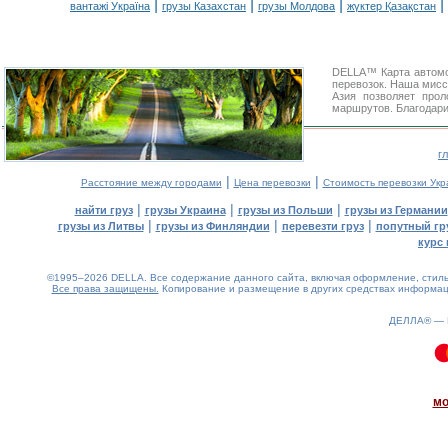
|
|
|
|
вантажі Україна
грузы Казахстан
грузы Молдова
жүктер Қазақстан
DELLA™ Карта автомо
перевозок. Наша мисс
Азия позволяет про
маршрутов. Благодари
г
|
|
Расстояние между городами
Цена перевозки
Стоимость перевозки Укр
|
|
|
найти груз
грузы Украина
грузы из Польши
грузы из Германии
|
|
|
грузы из Литвы
грузы из Финляндии
перевезти груз
попутный гр
курс 
©1995–2026 DELLA. Все содержание данного сайта, включая оформление, стиль 
Все права защищены.
Копирование и размещение в других средствах информаци
ДЕЛЛА® —
0.08(aws2)
060826-06:25:35
мо