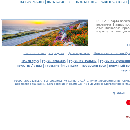
|
|
|
|
вантажі Україна
грузы Казахстан
грузы Молдова
жүктер Қазақстан
DELLA™ Карта автомо
перевозок. Наша мисс
Азия позволяет про
маршрутов. Благодари
г
|
|
Расстояние между городами
Цена перевозки
Стоимость перевозки Укр
|
|
|
найти груз
грузы Украина
грузы из Польши
грузы из Германии
|
|
|
грузы из Литвы
грузы из Финляндии
перевезти груз
попутный гр
курс 
©1995–2026 DELLA. Все содержание данного сайта, включая оформление, стиль 
Все права защищены.
Копирование и размещение в других средствах информаци
ДЕЛЛА® —
0.07(aws3)
080826-22:31:33
мо